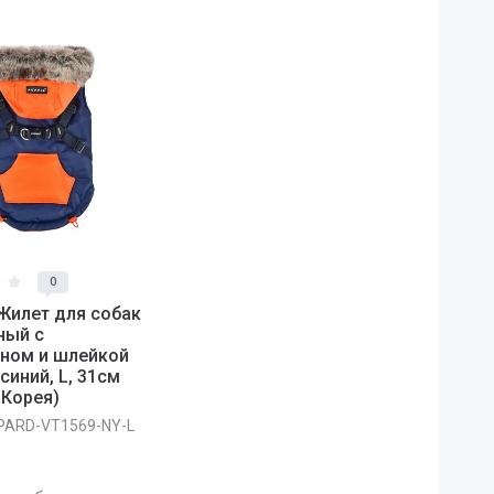
0
Жилет для собак
ный с
ном и шлейкой
 синий, L, 31см
Корея)
PARD-VT1569-NY-L