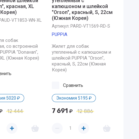
оенной шлейкой
утепленный с
", красная, XL
капюшоном и шлейкой
Корея)
"Orson", красный, S, 22см
(Южная Корея)
PAUD-VT1853-WN-XL
Артикул:
PARD-VT1569-RD-S
PUPPIA
ля собак
ая, со встроенной
Жилет для собак
PUPPIA "Donavan",
утепленный с капюшоном и
 XL (Южная Корея)
шлейкой PUPPIA "Orson",
красный, S, 22см (Южная
Корея)
внить
Сравнить
ия 5020 ₽
Экономия 5195 ₽
7 691
₽
12 444
₽
12 886