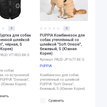
0
0
Куртка для собак
PUPPIA Комбинезон для
оенной шлейкой
собак утеплённый со
", чёрная, S
шлейкой "Soft Onesie",
Корея)
бежевый, S (Южная
Корея)
PAUD-VT1853-BK-S
Артикул:
PAUD-JP1677-BE-S
PUPPIA
ля собак
ая, со встроенной
Комбинезон для собак
PUPPIA "Donavan",
утеплённый со шлейкой
S (Южная Корея)
PUPPIA "Soft Onesie",
бежевый, S (Южная Корея)
внить
Сравнить