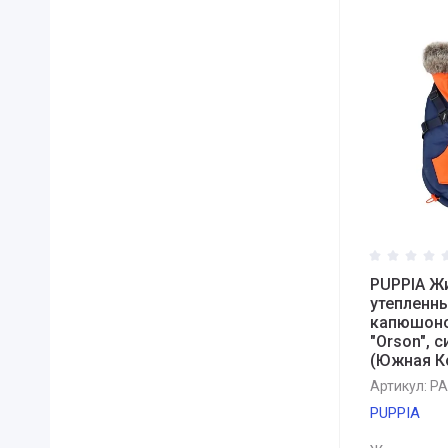
PUPPIA Ж
утепленны
капюшоно
"Orson", с
(Южная К
Артикул:
PA
PUPPIA