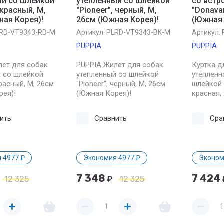
ый со шлейкой
утепленный со шлейкой
со встр
 красный, M,
"Pioneer", черный, M,
"Donavan
ная Корея)!
26см (Южная Корея)!
(Южная 
RD-VT9343-RD-M
Артикул:
PLRD-VT9343-BK-M
Артикул:
PUPPIA
PUPPIA
лет для собак
PUPPIA Жилет для собак
Куртка д
й со шлейкой
утепленный со шлейкой
утепленн
красный, M, 26см
"Pioneer", черный, M, 26см
шлейкой 
рея)!
(Южная Корея)!
красная,
ить
Сравнить
Сра
 4977 ₽
Экономия 4977 ₽
Эконом
7 348
7 424
12 325
₽
12 325