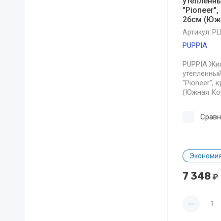
утепленн
"Pioneer",
26см (Юж
Артикул:
PL
PUPPIA
PUPPIA Жи
утепленны
"Pioneer", 
(Южная Ко
Сравн
Экономия
7 348
₽