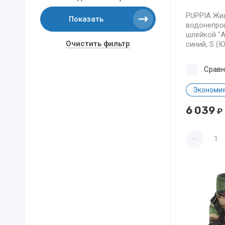
PUPPIA Жи
Показать
водонепро
шлейкой "A
Очистить фильтр
синий, S (
Сравн
Экономия
6 039
₽