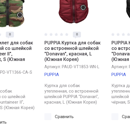
0
0
илет для собак
PUPPIA Куртка для собак
PUPPIA 
ый со шлейкой
со встроенной шлейкой
со встр
er II",
"Donavan", красная, L
"Donavan
, S (Южная
(Южная Корея)
(Южная 
Артикул:
PAUD-VT1853-WN-L
Артикул:
PD-VT1366-CA-S
PUPPIA
PUPPIA
Куртка для собак
Куртка д
 собак
утепленная, со встроенной
утепленн
й со шлейкой
шлейкой PUPPIA "Donavan",
шлейкой 
ntaineer II",
красная, L (Южная Корея)
чёрная, 
 S (Южная Корея)
Сравнить
Сра
ить