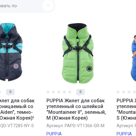
овать по
0
0
илет для собак
PUPPIA Жилет для собак
PUPPIA 
оницаемый со
утепленный со шлейкой
утеплен
Aiden", темно-
"Mountaineer II", зеленый,
"Mountai
(Южная Корея)!
M (Южная Корея)
S (Южна
QD-VT7285-NY-S
Артикул:
PAPD-VT1366-GR-M
Артикул:
PUPPIA
PUPPIA