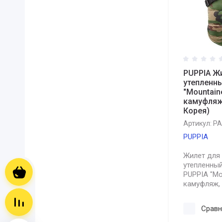
PUPPIA Ж
утепленн
"Mountaine
камуфляж
Корея)
Артикул:
PA
PUPPIA
Жилет для
утепленны
Корзина пуста
PUPPIA "Mou
камуфляж,
Сравнение пусто
Сравн