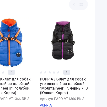
0
0
Жилет для собак
PUPPIA Жилет для собак
ный со шлейкой
утепленный со шлейкой
neer II", голубой,
"Mountaineer II", чёрный, S
я Корея)
(Южная Корея)
PAPD-VT1366-RB-S
Артикул:
PAPD-VT1366-BK-S
PUPPIA