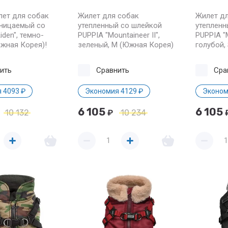
лет для собак
Жилет для собак
Жилет дл
ницаемый со
утепленный со шлейкой
утепленн
iden", темно-
PUPPIA "Mountaineer II",
PUPPIA "M
Южная Корея)!
зеленый, M (Южная Корея)
голубой,
ить
Сравнить
Сра
 4093 ₽
Экономия 4129 ₽
Эконом
6 105
6 105
10 132
₽
10 234