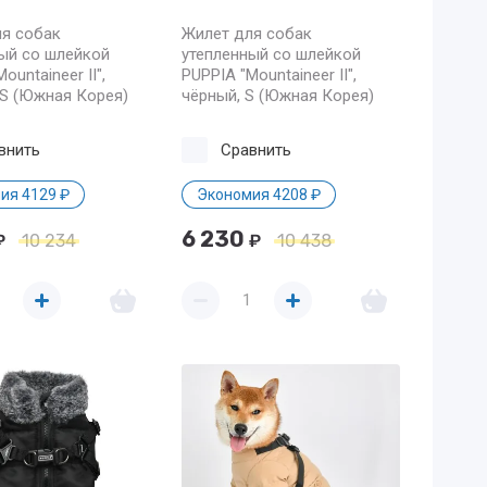
я собак
Жилет для собак
ый со шлейкой
утепленный со шлейкой
ountaineer II",
PUPPIA "Mountaineer II",
 S (Южная Корея)
чёрный, S (Южная Корея)
внить
Сравнить
ия 4129 ₽
Экономия 4208 ₽
6 230
₽
10 234
₽
10 438