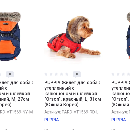
0
0
илет для собак
PUPPIA Жилет для собак
PUPPIA 
й с
утепленный с
утеплен
м и шлейкой
капюшоном и шлейкой
капюшо
иний, M, 27см
"Orson", красный, L, 31см
"Orson",
орея)
(Южная Корея)
(Южная 
RD-VT1569-NY-M
Артикул:
PARD-VT1569-RD-L
Артикул:
PUPPIA
PUPPIA