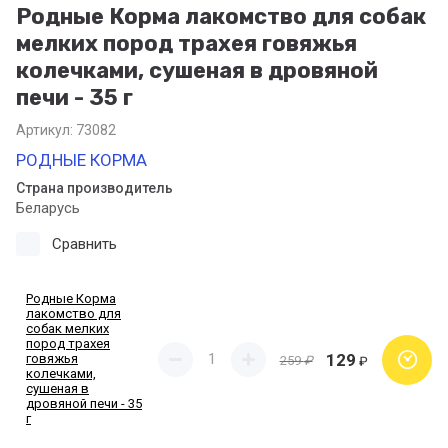
Родные Корма лакомство для собак
мелких пород трахея говяжья
колечками, сушеная в дровяной
печи - 35 г
Артикул:
73082
РОДНЫЕ КОРМА
Страна производитель
Беларусь
Сравнить
Родные Корма
лакомство для
собак мелких
пород трахея
129
говяжья
259
₽
₽
колечками,
сушеная в
дровяной печи - 35
г