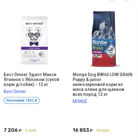
Бест Dinner Эдалт Макси
Monge Dog BWild LOW GRAIN
Ягненок с Яблоком (сухой
Puppy & junior
корм д/собак) - 12 кг
низкозерновой корм из
мяса оленя для щенков
Best Dinner
всех пород 12 кг
Экономия 1802 ₽
MONGE
7 206
16 853
₽
9 008
₽
14 850